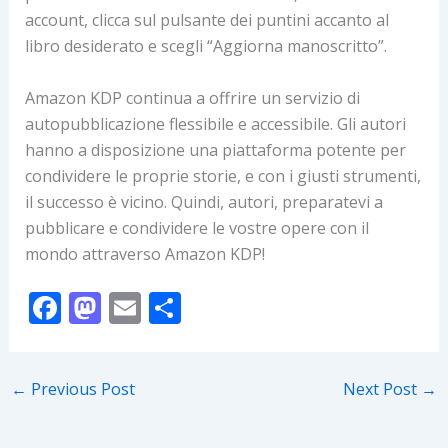
account, clicca sul pulsante dei puntini accanto al
libro desiderato e scegli “Aggiorna manoscritto”.
Amazon KDP continua a offrire un servizio di
autopubblicazione flessibile e accessibile. Gli autori
hanno a disposizione una piattaforma potente per
condividere le proprie storie, e con i giusti strumenti,
il successo è vicino. Quindi, autori, preparatevi a
pubblicare e condividere le vostre opere con il
mondo attraverso Amazon KDP!
F
M
E
S
ac
as
m
h
e
to
ai
ar
←
Previous Post
Next Post
→
b
d
l
e
o
o