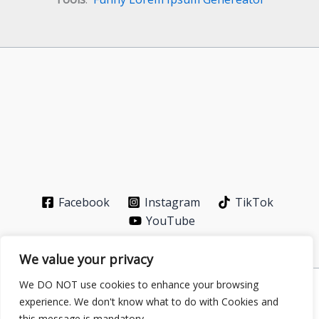
Facebook
Instagram
TikTok
YouTube
We value your privacy
We DO NOT use cookies to enhance your browsing
Privacy Policy
-
About
-
Contact
experience. We don't know what to do with Cookies and
Copyright © 2026 GS Publisher | Powered by
Astra
this message is mandatory.