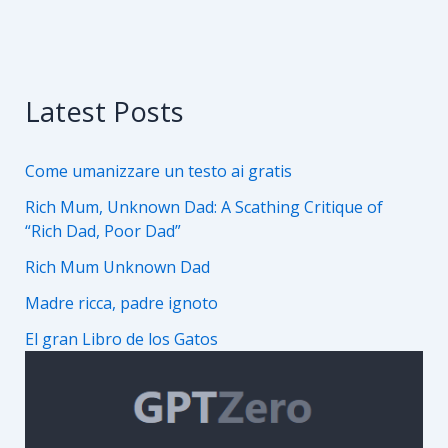
o
n
Amazon:
k
Libro
a
scrocco)
Latest Posts
Come umanizzare un testo ai gratis
Rich Mum, Unknown Dad: A Scathing Critique of
“Rich Dad, Poor Dad”
Rich Mum Unknown Dad
Madre ricca, padre ignoto
El gran Libro de los Gatos