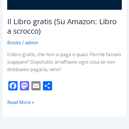
Il Libro gratis (Su Amazon: Libro
a scrocco)
Books
/
admin
Il libro gratis, che non si paga o quasi. Perché farselo
scappare? Dopotutto arraffiamo ogni cosa se non
dobbiamo pagarla, vero?
F
M
E
S
ac
as
m
h
e
to
ai
ar
Il
Read More »
Libro
b
d
l
e
gratis
o
o
(Su