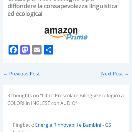
diffondere la consapevolezza linguistica
ed ecologica!
F
M
E
S
ac
as
m
h
e
to
ai
ar
←
Previous Post
Next Post
→
b
d
l
e
o
o
o
n
3 thoughts on “Libro Prescolare Bilingue Ecologico a
COLORI in INGLESE con AUDIO”
k
Pingback:
Energie Rinnovabili e Bambini - GS