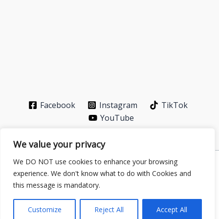
Facebook
Instagram
TikTok
YouTube
We value your privacy
We DO NOT use cookies to enhance your browsing
Privacy Policy
-
About
-
Contact
experience. We don't know what to do with Cookies and
Copyright © 2026 GS Publisher | Powered by
Astra
this message is mandatory.
WordPress Theme
| Partner with
energytransitioninfo.com
–
digital-addiction.xyz
Customize
Reject All
Accept All