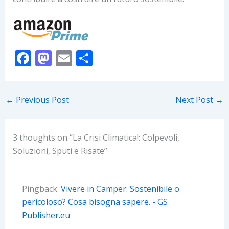
F
M
E
S
ac
as
m
h
e
to
ai
ar
←
Previous Post
Next Post
→
b
d
l
e
o
o
o
n
3 thoughts on “La Crisi Climatica!: Colpevoli,
Soluzioni, Sputi e Risate”
k
Pingback:
Vivere in Camper: Sostenibile o
pericoloso? Cosa bisogna sapere. - GS
Publisher.eu