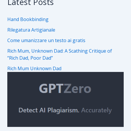
Latest Posts
Hand Bookbinding
Rilegatura Artigianale
Come umanizzare un testo ai gratis
Rich Mum, Unknown Dad: A Scathing Critique of
“Rich Dad, Poor Dad”
Rich Mum Unknown Dad